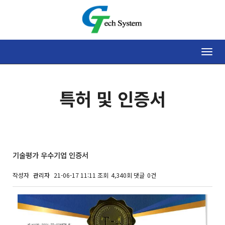
Toggle
naviga
특허 및 인증서
기술평가 우수기업 인증서
작성자
관리자
21-06-17 11:11
조회
4,340회
댓글
0건
본문