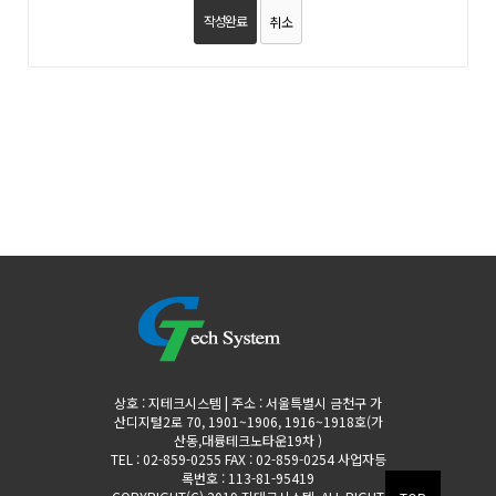
취소
상호 : 지테크시스템 | 주소 : 서울특별시 금천구 가
산디지털2로 70, 1901~1906, 1916~1918호(가
산동,대륭테크노타운19차 )
TEL : 02-859-0255 FAX : 02-859-0254 사업자등
록번호 : 113-81-95419