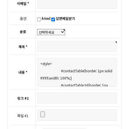
이메일 *
옵션
html
답변메일받기
분류
제목 *
내용 *
링크 #1
파일 #1