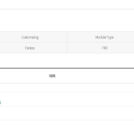
Customizing
Moduler Type
Fanless
기타
제목