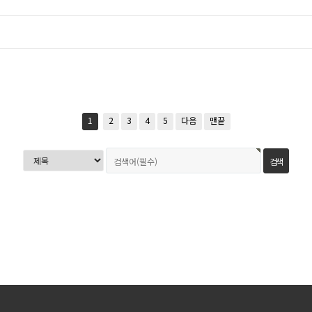
1
2
3
4
5
다음
맨끝